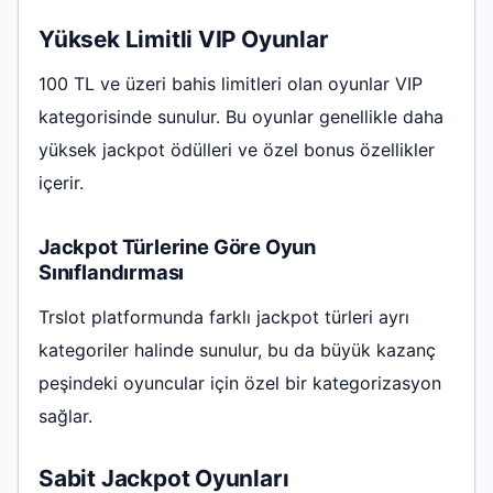
Yüksek Limitli VIP Oyunlar
100 TL ve üzeri bahis limitleri olan oyunlar VIP
kategorisinde sunulur. Bu oyunlar genellikle daha
yüksek jackpot ödülleri ve özel bonus özellikler
içerir.
Jackpot Türlerine Göre Oyun
Sınıflandırması
Trslot platformunda farklı jackpot türleri ayrı
kategoriler halinde sunulur, bu da büyük kazanç
peşindeki oyuncular için özel bir kategorizasyon
sağlar.
Sabit Jackpot Oyunları