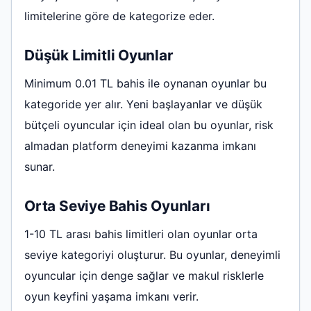
limitelerine göre de kategorize eder.
Düşük Limitli Oyunlar
Minimum 0.01 TL bahis ile oynanan oyunlar bu
kategoride yer alır. Yeni başlayanlar ve düşük
bütçeli oyuncular için ideal olan bu oyunlar, risk
almadan platform deneyimi kazanma imkanı
sunar.
Orta Seviye Bahis Oyunları
1-10 TL arası bahis limitleri olan oyunlar orta
seviye kategoriyi oluşturur. Bu oyunlar, deneyimli
oyuncular için denge sağlar ve makul risklerle
oyun keyfini yaşama imkanı verir.