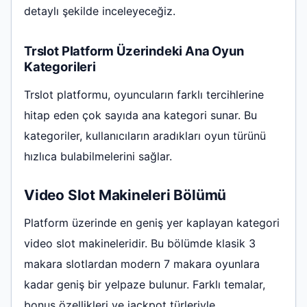
detaylı şekilde inceleyeceğiz.
Trslot Platform Üzerindeki Ana Oyun
Kategorileri
Trslot platformu, oyuncuların farklı tercihlerine
hitap eden çok sayıda ana kategori sunar. Bu
kategoriler, kullanıcıların aradıkları oyun türünü
hızlıca bulabilmelerini sağlar.
Video Slot Makineleri Bölümü
Platform üzerinde en geniş yer kaplayan kategori
video slot makineleridir. Bu bölümde klasik 3
makara slotlardan modern 7 makara oyunlara
kadar geniş bir yelpaze bulunur. Farklı temalar,
bonus özellikleri ve jackpot türleriyle