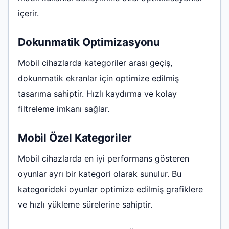
içerir.
Dokunmatik Optimizasyonu
Mobil cihazlarda kategoriler arası geçiş,
dokunmatik ekranlar için optimize edilmiş
tasarıma sahiptir. Hızlı kaydırma ve kolay
filtreleme imkanı sağlar.
Mobil Özel Kategoriler
Mobil cihazlarda en iyi performans gösteren
oyunlar ayrı bir kategori olarak sunulur. Bu
kategorideki oyunlar optimize edilmiş grafiklere
ve hızlı yükleme sürelerine sahiptir.